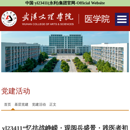
中国·yl23411(永利)集团官网-Official Website
党建活动
首页
基层党建
党建活动
正文
yl23411“忆抗战峥嵘・观阅兵盛景・践医者初